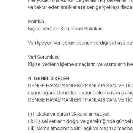
ve tekrar eden aralıklarla re’sen gerçekleştirilec
Politika
Kişisel Verilerin Korunması Politikası
Veri İşleyen Veri sorumlusunun verdiği yetkiye daya
Veri Sorumlusu
Kişisel verilerin işleme amaçlarını ve vasıtalarını
4. GENEL İLKELER
DENGE HAVALİMANI EKİPMANLARI SAN. VE TİC. A.Ş. he
uygunluğunu denetler. Uygun bulunmayan iş akışl
DENGE HAVALİMANI EKİPMANLARI SAN. VE TİC. A.Ş.
(I) Hukuka ve dürüstlük kurallarına uyar.
(II) Kişisel verilerin doğru ve gerektiğinde günce
(III) İşleme amacının belirli, açık ve meşru olmasın