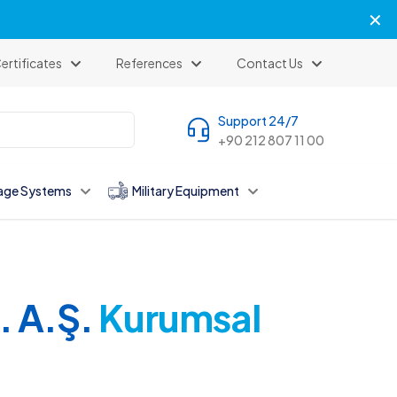
✕
ertificates
References
Contact Us
Support 24/7
+90 212 807 11 00
age Systems
Military Equipment
. A.Ş.
Kurumsal