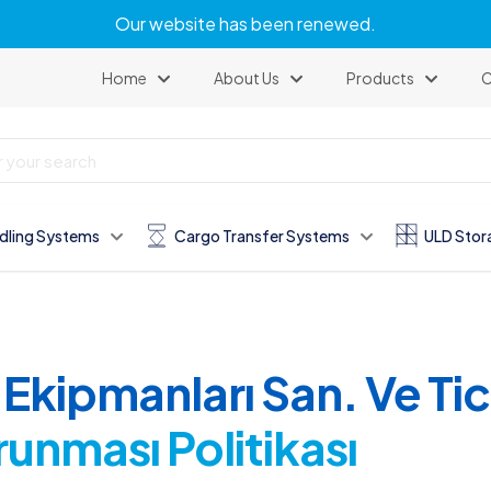
Our website has been renewed.
Home
About Us
Products
C
dling Systems
Cargo Transfer Systems
ULD Stor
Ekipmanları San. Ve Tic
orunması Politikası