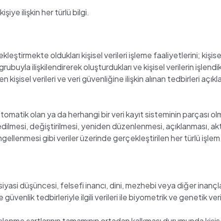
işiye ilişkin her türlü bilgi.
kleştirmekte oldukları kişisel verileri işleme faaliyetlerini; kişis
 grubuyla ilişkilendirerek oluşturdukları ve kişisel verilerin işle
 kişisel verileri ve veri güvenliğine ilişkin alınan tedbirleri açı
tomatik olan ya da herhangi bir veri kayıt sisteminin parçası o
lmesi, değiştirilmesi, yeniden düzenlenmesi, açıklanması, aktarı
engellenmesi gibi veriler üzerinde gerçekleştirilen her türlü işlem
ni, siyasi düşüncesi, felsefi inancı, dini, mezhebi veya diğer inançl
üvenlik tedbirleriyle ilgili verileri ile biyometrik ve genetik veri
işlenme şartlarının tamamının ortadan kalkması durumunda kişisel