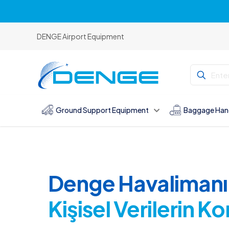
DENGE Airport Equipment
Ground Support Equipment
Baggage Han
Denge Havalimanı 
Kişisel Verilerin K