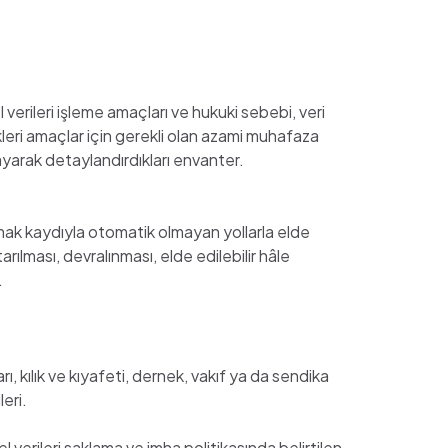
el verileri işleme amaçları ve hukuki sebebi, veri
ndikleri amaçlar için gerekli olan azami muhafaza
klayarak detaylandırdıkları envanter.
lmak kaydıyla otomatik olmayan yollarla elde
lması, devralınması, elde edilebilir hâle
.
arı, kılık ve kıyafeti, dernek, vakıf ya da sendika
leri.
 verileri saklama ve imha politikasında belirtilen