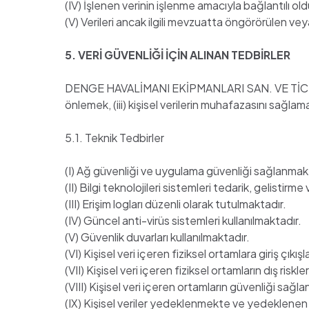
(IV) İşlenen verinin işlenme amacıyla bağlantılı old
(V) Verileri ancak ilgili mevzuatta öngörörülen v
5. VERİ GÜVENLİĞİ İÇİN ALINAN TEDBİRLER
DENGE HAVALİMANI EKİPMANLARI SAN. VE TİC. A.Ş. (i) 
önlemek, (iii) kişisel verilerin muhafazasını sağla
5.1. Teknik Tedbirler
(I) Ağ güvenliği ve uygulama güvenliği sağlanmak
(II) Bilgi teknolojileri sistemleri tedarik, gelisti
(III) Erişim logları düzenli olarak tutulmaktadır.
(IV) Güncel anti-virüs sistemleri kullanılmaktadır.
(V) Güvenlik duvarları kullanılmaktadır.
(VI) Kişisel veri içeren fiziksel ortamlara giriş çıkışl
(VII) Kişisel veri içeren fiziksel ortamların dış risk
(VIII) Kişisel veri içeren ortamların güvenliği sağl
(IX) Kişisel veriler yedeklenmekte ve yedeklenen k