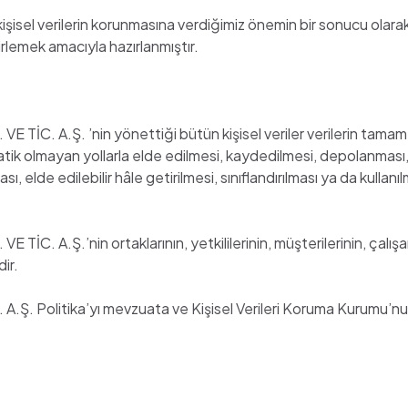
kişisel verilerin korunmasına verdiğimiz önemin bir sonucu olarak 
lirlemek amacıyla hazırlanmıştır.
İC. A.Ş. ’nin yönettiği bütün kişisel veriler verilerin tamam
atik olmayan yollarla elde edilmesi, kaydedilmesi, depolanması
, elde edilebilir hâle getirilmesi, sınıflandırılması ya da kullan
A.Ş.’nin ortaklarının, yetkililerinin, müşterilerinin, çalışanlar
dir.
olitika’yı mevzuata ve Kişisel Verileri Koruma Kurumu’nun kar