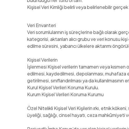
bulunduğu her türlü ortam.
Kişisel Veri Kimliği belirli veya belirlenebilir gerçek k
Veri Envanteri
Veri sorumlularının iş süreçlerine bağlı olarak gerçe
kategorisi, aktarılan alıcı grubu ve veri konusu kişi
edilme süresini, yabancı ülkelere aktarımı öngörülen
Kişisel Verilerin
İşlenmesi Kişisel verilerin tamamen veya kısmen o
edilmesi, kaydedilmesi, depolanması, muhafaza edi
getirilmesi, sınıflandırılması ya da kullanılmasının 
Kurul Kişisel Verileri Koruma Kurulu.
Kurum Kişisel Verileri Koruma Kurumu
Özel Nitelikli Kişisel Veri Kişilerin ırkı, etnik köke
üyeliği, sağlığı, cinsel hayatı, ceza mahkûmiyeti ve g
Periyodik İmha Kanun’da yer alan kişisel verilerin 