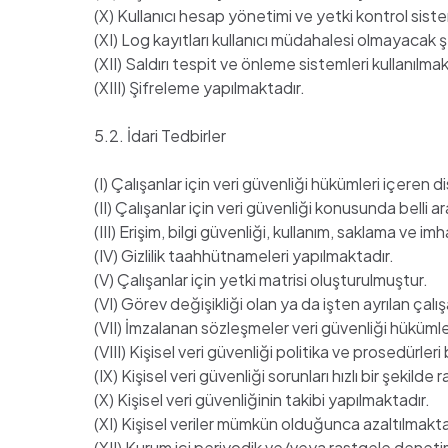
(X) Kullanıcı hesap yönetimi ve yetki kontrol sist
(XI) Log kayıtları kullanıcı müdahalesi olmayacak 
(XII) Saldırı tespit ve önleme sistemleri kullanılmak
(XIII) Şifreleme yapılmaktadır.
5.2. İdari Tedbirler
(I) Çalışanlar için veri güvenliği hükümleri içeren 
(II) Çalışanlar için veri güvenliği konusunda belli ar
(III) Erişim, bilgi güvenliği, kullanım, saklama ve 
(IV) Gizlilik taahhütnameleri yapılmaktadır.
(V) Çalışanlar için yetki matrisi oluşturulmuştur.
(VI) Görev değişikliği olan ya da işten ayrılan çalış
(VII) İmzalanan sözleşmeler veri güvenliği hükümle
(VIII) Kişisel veri güvenliği politika ve prosedürleri 
(IX) Kişisel veri güvenliği sorunları hızlı bir şekild
(X) Kişisel veri güvenliğinin takibi yapılmaktadır.
(XI) Kişisel veriler mümkün olduğunca azaltılmakta
(XII) Kurum içi periyodik ve/veya rastgele deneti