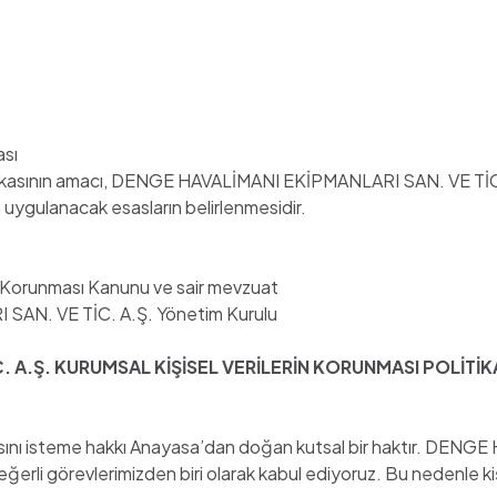
ası
itikasının amacı, DENGE HAVALİMANI EKİPMANLARI SAN. VE TİC. 
n uygulanacak esasların belirlenmesidir.
rin Korunması Kanunu ve sair mevzuat
AN. VE TİC. A.Ş. Yönetim Kurulu
. A.Ş. KURUMSAL KİŞİSEL VERİLERİN KORUNMASI POLİTİK
korunmasını isteme hakkı Anayasa’dan doğan kutsal bir haktır. 
eğerli görevlerimizden biri olarak kabul ediyoruz. Bu nedenle ki